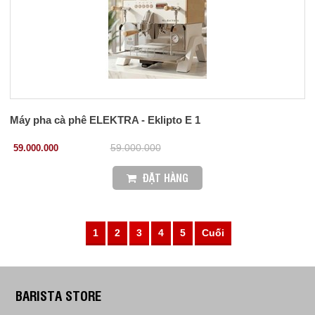
Máy pha cà phê ELEKTRA - Eklipto E 1
59.000.000
59.000.000
ĐẶT HÀNG
1
2
3
4
5
Cuối
BARISTA STORE