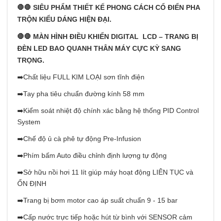
🛑🛑 SIÊU PHẨM THIẾT KẾ PHONG CÁCH CỔ ĐIỂN PHA
TRỘN KIỂU DÁNG HIỆN ĐẠI.
🛑🛑 MÀN HÌNH ĐIỀU KHIỂN DIGITAL LCD – TRANG BỊ
ĐÈN LED BAO QUANH THÂN MÁY CỰC KỲ SANG
TRỌNG.
➡️Chất liệu FULL KIM LOẠI sơn tĩnh điện
➡️Tay pha tiêu chuẩn đường kính 58 mm
➡️Kiểm soát nhiệt độ chính xác bằng hệ thống PID Control
System
➡️Chế độ ủ cà phê tự động Pre-Infusion
➡️Phím bấm Auto điều chỉnh định lượng tự động
➡️Sở hữu nồi hơi 11 lít giúp máy hoạt động LIÊN TỤC và
ỔN ĐỊNH
➡️Trang bị bơm motor cao áp suất chuẩn 9 - 15 bar
➡️Cấp nước trực tiếp hoặc hút từ bình với SENSOR cảm