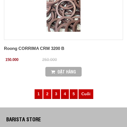
Roong CORRIMA CRM 3200 B
150.000
250.000
ĐẶT HÀNG
1
2
3
4
5
Cuối
BARISTA STORE