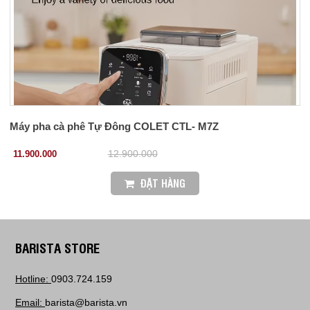
Máy pha cà phê Tự Đông COLET CTL- M7Z
11.900.000
12.900.000
ĐẶT HÀNG
BARISTA STORE
Hotline:
0903.724.159
Email:
barista@barista.vn