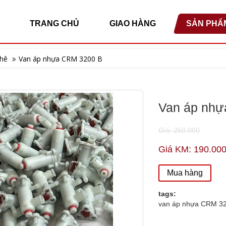
TRANG CHỦ
GIAO HÀNG
SẢN PHẨ
hê
Van áp nhựa CRM 3200 B
Van áp nh
Giá: 250.000
Giá KM: 190.00
Mua hàng
tags:
van áp nhựa CRM 3