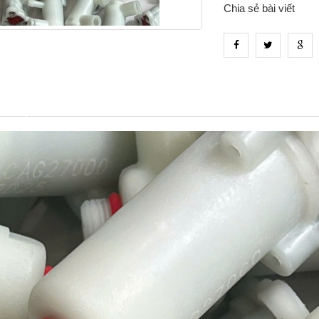
Chia sẻ bài viết
_tab_product_1