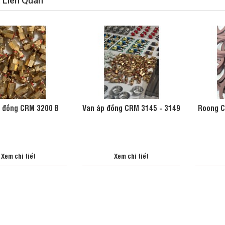
t Liên Quan
 đồng CRM 3200 B
Van áp đồng CRM 3145 - 3149
Roong C
Xem chi tiết
Xem chi tiết