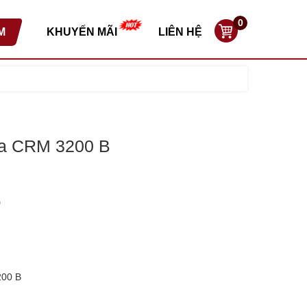
0
M
KHUYẾN MÃI
LIÊN HỆ
ựa CRM 3200 B
0
200 B