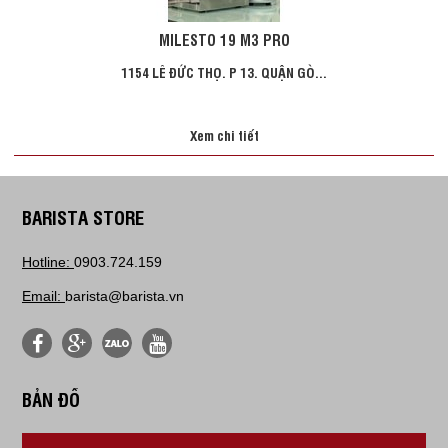
MILESTO 19 M3 PRO
1154 LÊ ĐỨC THỌ. P 13. QUẬN GÒ...
Xem chi tiết
BARISTA STORE
Hotline:
0903.724.159
Email:
barista@barista.vn
BẢN ĐỒ