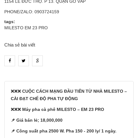
1154 LÊ ĐỨC THỌ. P 13. QUẬN GÒ VẤP
PHONE/ZALO: 0903724159
tags:
MILESTO EM 23 PRO
Chia sẻ bài viết
heading_tab_product_1
❌❌❌ CUỘC CÁCH MẠNG ĐẦU TIÊN TỪ NHÀ MILESTO –
CÀI ĐẠT CHẾ ĐỘ PHA TỰ ĐỘNG
❌❌❌ Máy pha cà phê MILESTO – EM 23 PRO
📌 Giá bán lẻ; 18,000,000
📌 Công suất pha 2500 W. Pha 150 - 200 ly/ 1 ngày.