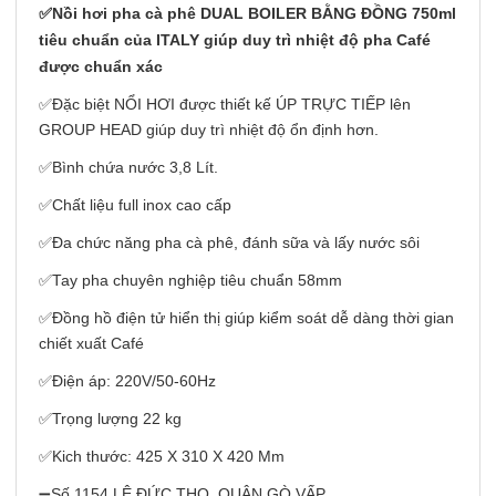
✅Nồi hơi pha cà phê DUAL BOILER BẰNG ĐỒNG 750ml
tiêu chuẩn của ITALY giúp duy trì nhiệt độ pha Café
được chuẩn xác
✅Đặc biệt NỔI HƠI được thiết kế ÚP TRỰC TIẾP lên
GROUP HEAD giúp duy trì nhiệt độ ổn định hơn.
✅Bình chứa nước 3,8 Lít.
✅Chất liệu full inox cao cấp
✅Đa chức năng pha cà phê, đánh sữa và lấy nước sôi
✅Tay pha chuyên nghiệp tiêu chuẩn 58mm
✅Đồng hồ điện tử hiển thị giúp kiểm soát dễ dàng thời gian
chiết xuất Café
✅Điện áp: 220V/50-60Hz
✅Trọng lượng 22 kg
✅Kich thước: 425 X 310 X 420 Mm
➖Số 1154 LÊ ĐỨC THỌ, QUẬN GÒ VẤP