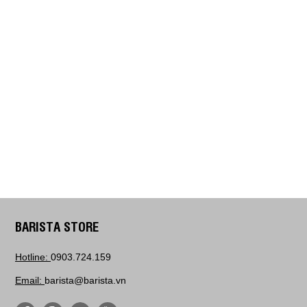
BARISTA STORE
Hotline:
0903.724.159
Email:
barista@barista.vn