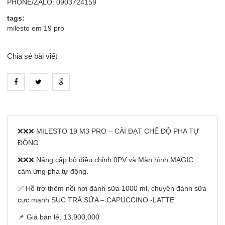
PHONE/ZALO: 0903724159
tags:
milesto em 19 pro
Chia sẻ bài viết
heading_tab_product_1
❌❌❌ MILESTO 19 M3 PRO – CÀI ĐẠT CHẾ ĐỘ PHA TỰ
ĐỘNG
❌❌❌ Nâng cấp bộ điều chỉnh 0PV và Màn hình MAGIC
cảm ứng pha tự động.
✅ Hỗ trợ thêm nồi hơi đánh sữa 1000 ml, chuyên đánh sữa
cực mạnh SỤC TRÀ SỮA – CAPUCCINO -LATTE
📌 Giá bán lẻ; 13,900,000