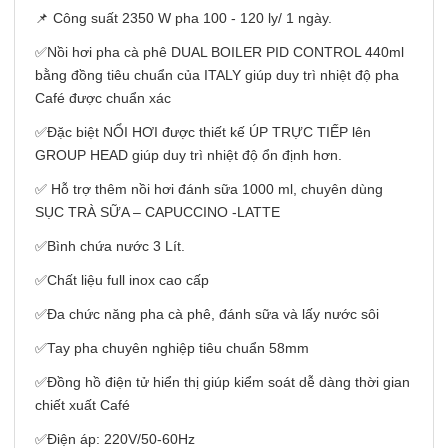
📌 Công suất 2350 W pha 100 - 120 ly/ 1 ngày.
✅Nồi hơi pha cà phê DUAL BOILER PID CONTROL 440ml
bằng đồng tiêu chuẩn của ITALY giúp duy trì nhiệt độ pha
Café được chuẩn xác
✅Đặc biệt NỔI HƠI được thiết kế ÚP TRỰC TIẾP lên
GROUP HEAD giúp duy trì nhiệt độ ổn định hơn.
✅ Hỗ trợ thêm nồi hơi đánh sữa 1000 ml, chuyên dùng
SỤC TRÀ SỮA – CAPUCCINO -LATTE
✅Bình chứa nước 3 Lít.
✅Chất liệu full inox cao cấp
✅Đa chức năng pha cà phê, đánh sữa và lấy nước sôi
✅Tay pha chuyên nghiệp tiêu chuẩn 58mm
✅Đồng hồ điện tử hiển thị giúp kiểm soát dễ dàng thời gian
chiết xuất Café
✅Điện áp: 220V/50-60Hz