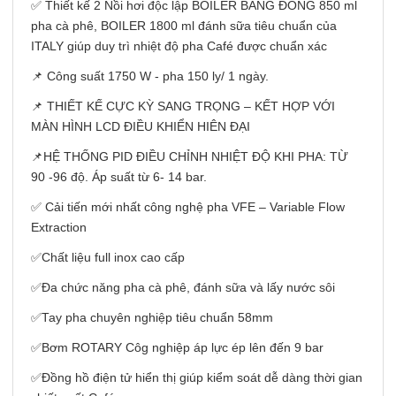
✅ Thiết kế 2 Nồi hơi độc lập BOILER BẰNG ĐỒNG 850 ml
pha cà phê, BOILER 1800 ml đánh sữa tiêu chuẩn của
ITALY giúp duy trì nhiệt độ pha Café được chuẩn xác
📌 Công suất 1750 W - pha 150 ly/ 1 ngày.
📌 THIẾT KẾ CỰC KỲ SANG TRỌNG – KẾT HỢP VỚI
MÀN HÌNH LCD ĐIỀU KHIỂN HIÊN ĐẠI
📌HỆ THỐNG PID ĐIỀU CHỈNH NHIỆT ĐỘ KHI PHA: TỪ
90 -96 độ. Áp suất từ 6- 14 bar.
✅ Cải tiến mới nhất công nghệ pha VFE – Variable Flow
Extraction
✅Chất liệu full inox cao cấp
✅Đa chức năng pha cà phê, đánh sữa và lấy nước sôi
✅Tay pha chuyên nghiệp tiêu chuẩn 58mm
✅Bơm ROTARY Côg nghiệp áp lực ép lên đến 9 bar
✅Đồng hồ điện tử hiển thị giúp kiểm soát dễ dàng thời gian