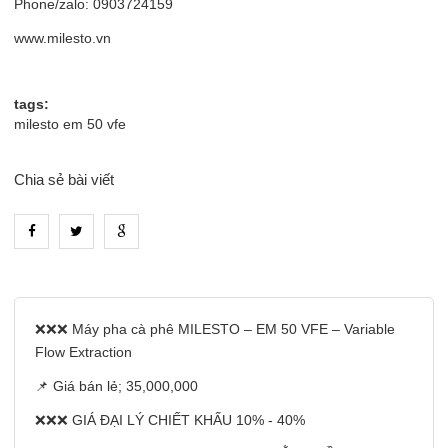
Phone/zalo: 0903724159
www.milesto.vn
tags:
milesto em 50 vfe
Chia sẻ bài viết
heading_tab_product_1
❌❌❌ Máy pha cà phê MILESTO – EM 50 VFE – Variable
Flow Extraction
📌 Giá bán lẻ; 35,000,000
❌❌❌ GIÁ ĐẠI LÝ CHIẾT KHẤU 10% - 40%