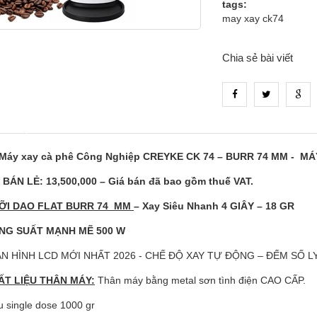
tags:
may xay ck74
Chia sẻ bài viết
_tab_product_1
Máy xay cà phê Công Nghiệp CREYKE CK 74 – BURR 74 MM - M
Á BÁN LẺ: 13,500,000 – Giá bán đã bao gồm thuế VAT.
ỠI DAO FLAT BURR 74 MM
– Xay Siêu Nhanh 4 GIÂY – 18 GR
NG SUẤT MẠNH MẼ 500 W
N HÌNH LCD MỚI NHẤT 2026 - CHẾ ĐỘ XAY TỰ ĐỘNG – ĐẾM SỐ L
ẤT LIỆU THÂN MÁY:
Thân máy bằng metal sơn tình điện CAO CẤP.
 single dose 1000 gr