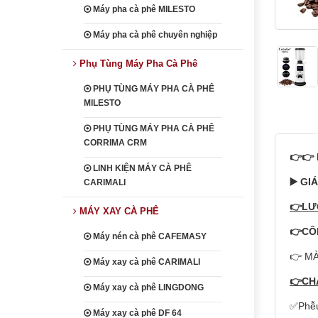
Máy pha cà phê MILESTO
Máy pha cà phê chuyên nghiệp
Phụ Tùng Máy Pha Cà Phê
PHỤ TÙNG MÁY PHA CÀ PHÊ
MILESTO
PHỤ TÙNG MÁY PHA CÀ PHÊ
heading
CORRIMA CRM
👉👉 
LINH KIỆN MÁY CÀ PHÊ
▶️ GI
CARIMALI
👉LƯ
MÁY XAY CÀ PHÊ
👉CÔ
Máy nén cà phê CAFEMASY
👉 MÀ
Máy xay cà phê CARIMALI
👉CH
Máy xay cà phê LINGDONG
✅Phễu
Máy xay cà phê DF 64