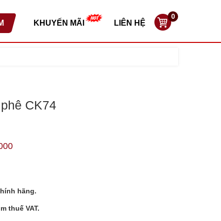
0
M
KHUYẾN MÃI
LIÊN HỆ
 phê CK74
000
hính hãng.
ồm thuế VAT.