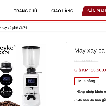
TRANG CHỦ
GIAO HÀNG
SẢN PHẨ
 xay cà phê CK74
Máy xay cà
Giá: 14.900.000
Giá KM: 13.500.
Mua hàng
- Hàng nhập khẩu c
- Giá bán đã bao g