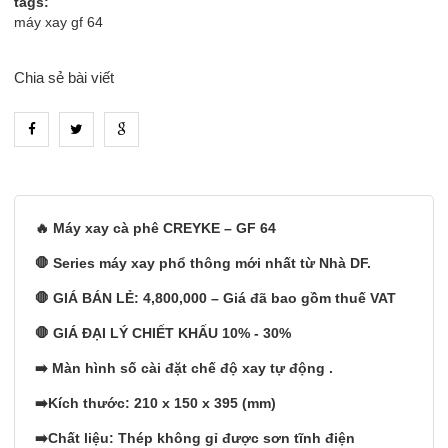
tags:
máy xay gf 64
Chia sẻ bài viết
heading_tab_product_1
🔥 Máy xay cà phê CREYKE – GF 64
🛑 Series máy xay phổ thông mới nhất từ Nhà DF.
🛑 GIÁ BÁN LẺ: 4,800,000 – Giá đã bao gồm thuế VAT
🛑 GIÁ ĐẠI LÝ CHIẾT KHẤU 10% - 30%
➡️ Màn hình số cài đặt chế độ xay tự động .
➡️Kích thước: 210 x 150 x 395 (mm)
➡️Chất liệu: Thép không gỉ được sơn tĩnh điện