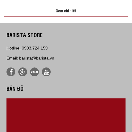
Xem chi tiết
BARISTA STORE
Hotline:
0903.724.159
Email:
barista@barista.vn
BẢN ĐỒ