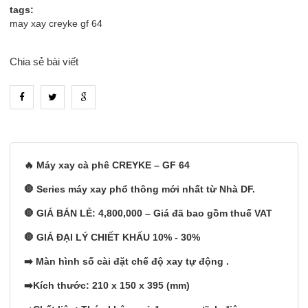
tags:
may xay creyke gf 64
Chia sẻ bài viết
heading_tab_product_1
🔥 Máy xay cà phê CREYKE – GF 64
🛑 Series máy xay phổ thông mới nhất từ Nhà DF.
🛑 GIÁ BÁN LẺ: 4,800,000 – Giá đã bao gồm thuế VAT
🛑 GIÁ ĐẠI LÝ CHIẾT KHẤU 10% - 30%
➡️ Màn hình số cài đặt chế độ xay tự động .
➡️Kích thước: 210 x 150 x 395 (mm)