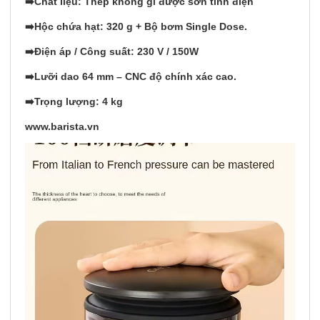
➡️Chất liệu: Thép không gỉ được sơn tĩnh điện
➡️Hộc chứa hạt: 320 g + Bộ bơm Single Dose.
➡️Điện áp / Công suất: 230 V / 150W
➡️Lưỡi dao 64 mm – CNC độ chính xác cao.
➡️Trọng lượng: 4 kg
www.barista.vn