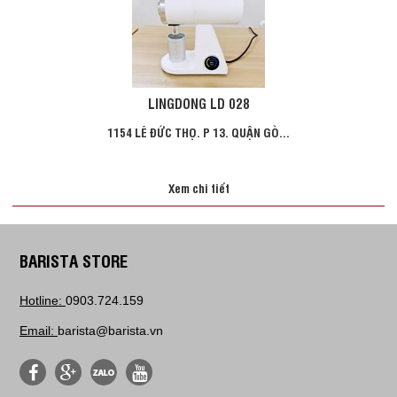
LINGDONG LD 028
1154 LÊ ĐỨC THỌ. P 13. QUẬN GÒ...
Xem chi tiết
BARISTA STORE
Hotline:
0903.724.159
Email:
barista@barista.vn