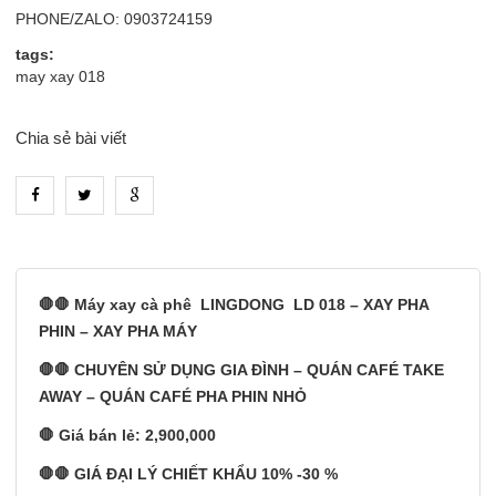
PHONE/ZALO: 0903724159
tags:
may xay 018
Chia sẻ bài viết
heading_tab_product_1
🛑🛑 Máy xay cà phê LINGDONG LD 018 – XAY PHA
PHIN – XAY PHA MÁY
🛑🛑 CHUYÊN SỬ DỤNG GIA ĐÌNH – QUÁN CAFÉ TAKE
AWAY – QUÁN CAFÉ PHA PHIN NHỎ
🛑 Giá bán lẻ: 2,900,000
🛑🛑 GIÁ ĐẠI LÝ CHIẾT KHẨU 10% -30 %