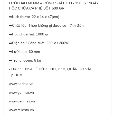
LƯỠI DAO 60 MM – CÔNG SUẤT 100 - 150 LY/ NGÀY
HỘC CHỨA CÀ PHÊ BỘT 500 GR
➡️Kích thước: 22 x 14 x 47(cm)
➡️Chất liệu: Thép không gỉ được sơn tĩnh điện
➡️Hộc chứa hạt: 1000 gr
➡️Điện áp / Công suất: 230 V / 200W
➡️Lưỡi dao: 60 mm
➡️Trọng lượng: 5 kg
- Địa chỉ: 1154 LÊ ĐỨC THỌ, P 13, QUẬN GÒ VẤP,
Tp.HCM.
www.barista.vn
www.gemilai.vn
www.carimali.vn
www.milesto.vn