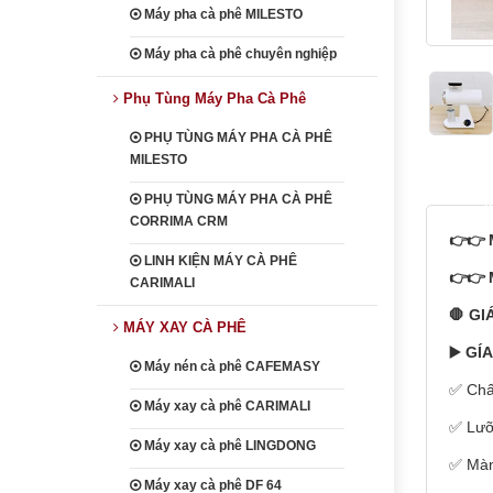
Máy pha cà phê MILESTO
Máy pha cà phê chuyên nghiệp
Phụ Tùng Máy Pha Cà Phê
PHỤ TÙNG MÁY PHA CÀ PHÊ
MILESTO
heading
PHỤ TÙNG MÁY PHA CÀ PHÊ
CORRIMA CRM
👉👉 
LINH KIỆN MÁY CÀ PHÊ
👉👉 
CARIMALI
🛑 GI
MÁY XAY CÀ PHÊ
▶️ GÍ
Máy nén cà phê CAFEMASY
✅ Chấ
Máy xay cà phê CARIMALI
✅ Lưỡ
Máy xay cà phê LINGDONG
✅ Màn
Máy xay cà phê DF 64