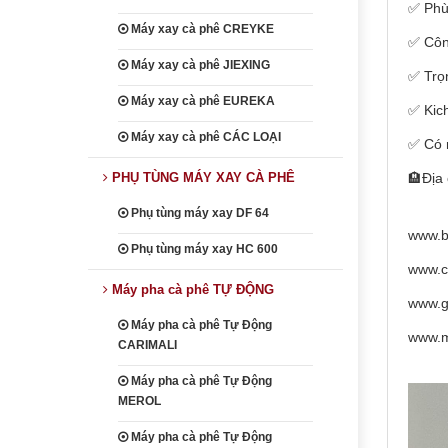
✅ Phù
Máy xay cà phê CREYKE
✅ Côn
Máy xay cà phê JIEXING
✅ Trọ
Máy xay cà phê EUREKA
✅ Kic
Máy xay cà phê CÁC LOẠI
✅ Có 
PHỤ TÙNG MÁY XAY CÀ PHÊ
🏨Địa
Phụ tùng máy xay DF 64
www.b
Phụ tùng máy xay HC 600
www.c
Máy pha cà phê TỰ ĐỘNG
www.g
Máy pha cà phê Tự Động
www.m
CARIMALI
Máy pha cà phê Tự Động
MEROL
Máy pha cà phê Tự Động