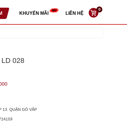
0
M
KHUYẾN MÃI
LIÊN HỆ
LD 028
000
P 13. QUẬN GÒ VẤP
724159