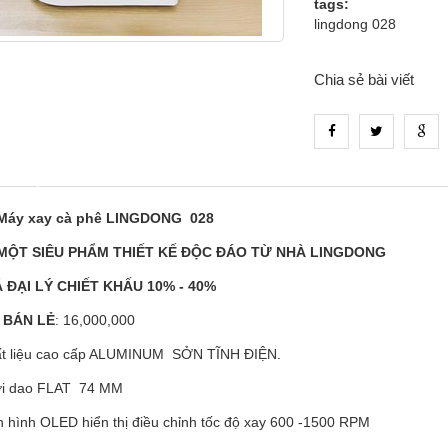
tags:
lingdong 028
Chia sẻ bài viết
_tab_product_1
Máy xay cà phê LINGDONG 028
MỘT SIÊU PHẨM THI
Ế
T K
Ế
ĐỘ
C
Đ
ÁO TỪ NHÀ LINGDONG
Á ĐẠI LÝ CHIẾT KHẤU 10% - 40%
A BÁN LẺ
: 16,000,000
t liệu cao cấp ALUMINUM SỞN TĨNH ĐIỆN.
i dao FLAT 74 MM
 hình OLED hiển thị điều chỉnh tốc độ xay 600 -1500 RPM