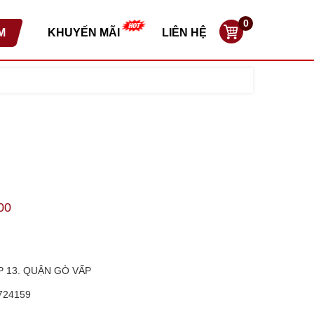
0
M
KHUYẾN MÃI
LIÊN HỆ
00
P 13. QUẬN GÒ VẤP
724159