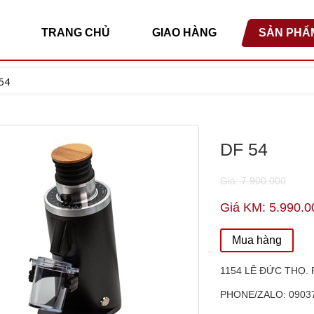
TRANG CHỦ
GIAO HÀNG
SẢN PHẨ
54
DF 54
Giá: 7.900.000
Giá KM: 5.990.0
Mua hàng
1154 LÊ ĐỨC THỌ. 
PHONE/ZALO: 0903