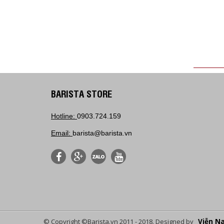
BARISTA STORE
Hotline:
0903.724.159
Email:
barista@barista.vn
© Copyright ©Barista.vn 2011 - 2018. Designed by
Viễn N