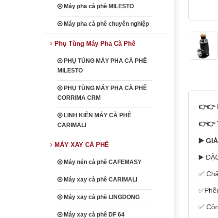
Máy pha cà phê MILESTO
Máy pha cà phê chuyên nghiệp
Phụ Tùng Máy Pha Cà Phê
PHỤ TÙNG MÁY PHA CÀ PHÊ
MILESTO
heading
PHỤ TÙNG MÁY PHA CÀ PHÊ
CORRIMA CRM
👉👉 
LINH KIỆN MÁY CÀ PHÊ
👉👉 
CARIMALI
▶️ GI
MÁY XAY CÀ PHÊ
▶️ ĐẶ
Máy nén cà phê CAFEMASY
✅ Chất
Máy xay cà phê CARIMALI
✅Phễu
Máy xay cà phê LINGDONG
✅ Côn
Máy xay cà phê DF 64