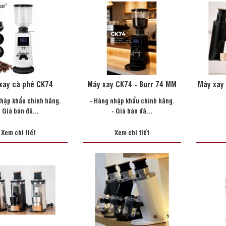
xay cà phê CK74
Máy xay CK74 - Burr 74 MM
Máy xay 
nhập khẩu chính hãng.
- Hàng nhập khẩu chính hãng.
- Giá bán đã...
- Giá bán đã...
Xem chi tiết
Xem chi tiết