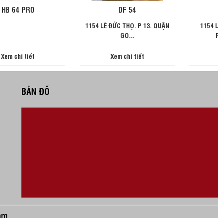
HB 64 PRO
DF 54
1154 LÊ ĐỨC THỌ. P 13. QUẬN
1154 
GO...
Xem chi tiết
Xem chi tiết
BẢN ĐỒ
am