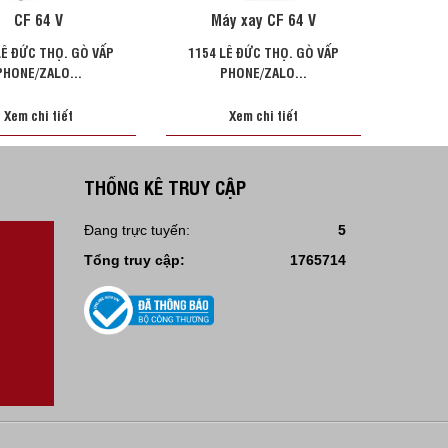
CF 64 V
Máy xay CF 64 V
LÊ ĐỨC THỌ. GÒ VẤP
1154 LÊ ĐỨC THỌ. GÒ VẤP
PHONE/ZALO...
PHONE/ZALO...
Xem chi tiết
Xem chi tiết
THỐNG KÊ TRUY CẬP
Đang trực tuyến:
5
Tổng truy cập:
1765714