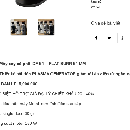
tags:
df 54
Chia sẻ bài viết
_tab_product_1
Máy xay cà phê DF 54 - FLAT BURR 54 MM
Thiết kê cải tiến PLASMA GENERATOR giảm tối đa điện từ ngăn n
Á BÁN LẺ: 5,990,000
C BIỆT HỖ TRỢ GIÁ ĐẠI LÝ CHIẾT KHẤU 20– 40%
 liệu thân máy Metal sơn tĩnh điện cao cấp
 single dose 30 gr
g suất motor 150 W