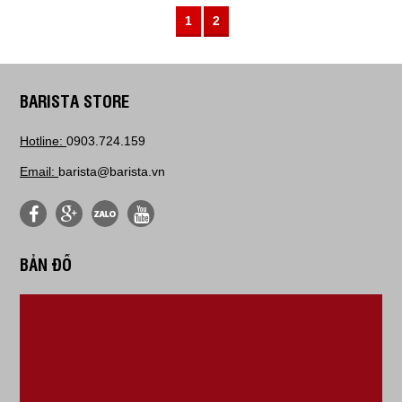
1
2
BARISTA STORE
Hotline:
0903.724.159
Email:
barista@barista.vn
BẢN ĐỒ