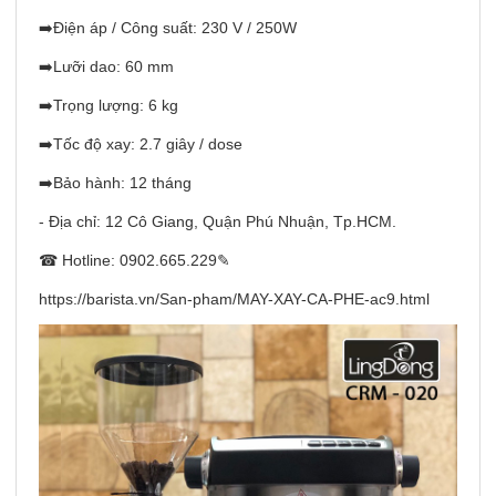
➡️Điện áp / Công suất: 230 V / 250W
➡️Lưỡi dao: 60 mm
➡️Trọng lượng: 6 kg
➡️Tốc độ xay: 2.7 giây / dose
➡️Bảo hành: 12 tháng
- Địa chỉ: 12 Cô Giang, Quận Phú Nhuận, Tp.HCM.
☎ Hotline: 0902.665.229✎
https://barista.vn/San-pham/MAY-XAY-CA-PHE-ac9
.html