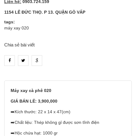
Liên hệ:
0903.724.159
1154 LÊ ĐỨC THỌ. P 13. QUẬN GÒ VẤP
tags:
máy xay 020
Chia sẻ bài viết
heading_tab_product_1
Máy xay cà phê 020
GIÁ BÁN LẺ: 3,900,000
➡️Kích thước: 22 x 14 x 47(cm)
➡️Chất liệu: Thép không gỉ được sơn tĩnh điện
➡️Hộc chứa hạt: 1000 gr