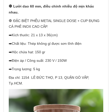
🛑 Lười dao 60 mm, điều chỉnh nhiều độ mịn khác
nhau.
🛑 ĐẶC BIỆT PHỄU METAL SINGLE DOSE + CUP ĐỰNG
CÀ PHÊ INOX CAO CẤP.
➡️Kích thước: 21 x 13 x 36(cm)
➡️Chất liệu: Thép không gỉ được sơn tĩnh điện
➡️Hộc chứa hạt: 150 gr
➡️Điện áp / Công suất: 230 V / 150W
➡️Trọng lượng: 5 kg
Địa chỉ: 1154 LÊ ĐỨC THỌ, P 13, QUẬN GÒ VẤP,
Tp.HCM.