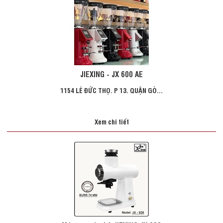
JIEXING - JX 600 AE
1154 LÊ ĐỨC THỌ. P 13. QUẬN GÒ...
Xem chi tiết