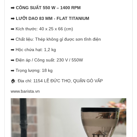
➡️ CÔNG SUẤT 550 W – 1400 RPM
➡️ LƯỠI DAO 83 MM - FLAT TITANIUM
➡️ Kích thước: 40 x 25 x 66 (cm)
➡️ Chất liệu: Thép không gỉ được sơn tĩnh điện
➡️ Hộc chứa hạt: 1,2 kg
➡️ Điện áp / Công suất: 230 V / 550W
➡️ Trọng lượng: 18 kg
🏠: Địa chỉ: 1154 LÊ ĐỨC THỌ, QUẬN GÒ VẤP
www.barista.vn