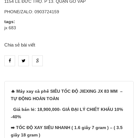
1154 LÊ ĐỨC THỌ. P 13. QUẬN GÒ VẤP
PHONE/ZALO: 0903724159
tags:
jx 683
Chia sẻ bài viết
heading_tab_product_1
🔥 Máy xay cà phê SIÊU TỐC ĐỘ JIEXING JX 83 MM –
TỰ ĐỘNG HOÀN TOÀN
Giá bán lẻ: 18,900,000- GIÁ ĐẠI LÝ CHIẾT KHẤU 10%
-40%
➡️ TỐC ĐỘ XAY SIÊU NHANH ( 1.6 giây 7 gram ) – ( 3.5
giây 18 gram )