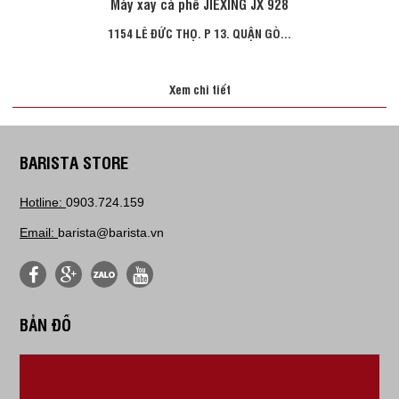
Máy xay cà phê JIEXING JX 928
1154 LÊ ĐỨC THỌ. P 13. QUẬN GÒ...
Xem chi tiết
BARISTA STORE
Hotline:
0903.724.159
Email:
barista@barista.vn
BẢN ĐỒ