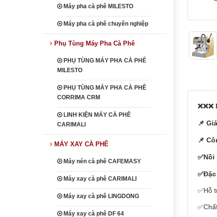
Máy pha cà phê MILESTO
Máy pha cà phê chuyên nghiệp
Phụ Tùng Máy Pha Cà Phê
PHỤ TÙNG MÁY PHA CÀ PHÊ
MILESTO
heading
PHỤ TÙNG MÁY PHA CÀ PHÊ
CORRIMA CRM
❌❌❌ M
LINH KIỆN MÁY CÀ PHÊ
📌 Gi
CARIMALI
📌 Cô
MÁY XAY CÀ PHÊ
✅Nồi 
Máy nén cà phê CAFEMASY
✅Đặc 
Máy xay cà phê CARIMALI
✅Hỗ t
Máy xay cà phê LINGDONG
✅Chất 
Máy xay cà phê DF 64