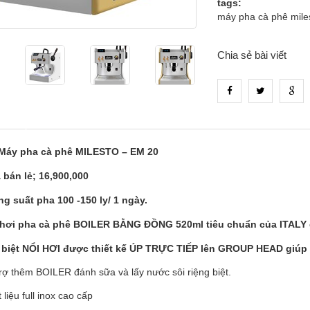
tags:
máy pha cà phê mile
Chia sẻ bài viết
_tab_product_1
áy pha cà phê MILESTO – EM 20
á bán lẻ; 16,900,000
ng suất pha 100 -150 ly/ 1 ngày.
hơi pha cà phê BOILER BẰNG ĐỒNG 520ml tiêu chuẩn của ITALY g
biệt NỔI HƠI được thiết kế ÚP TRỰC TIẾP lên GROUP HEAD giúp d
rợ thêm BOILER đánh sữa và lấy nước sôi riệng biệt.
liệu full inox cao cấp