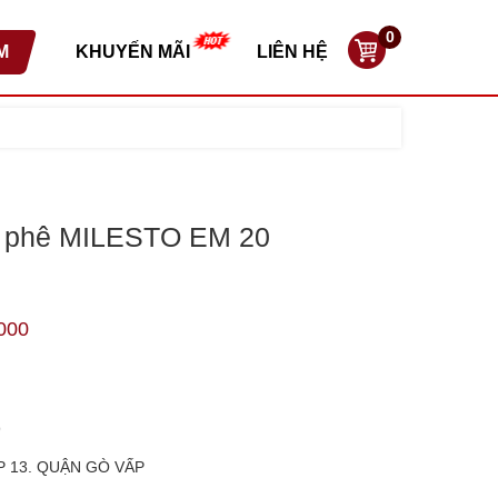
0
M
KHUYẾN MÃI
LIÊN HỆ
à phê MILESTO EM 20
000
9
P 13. QUẬN GÒ VẤP