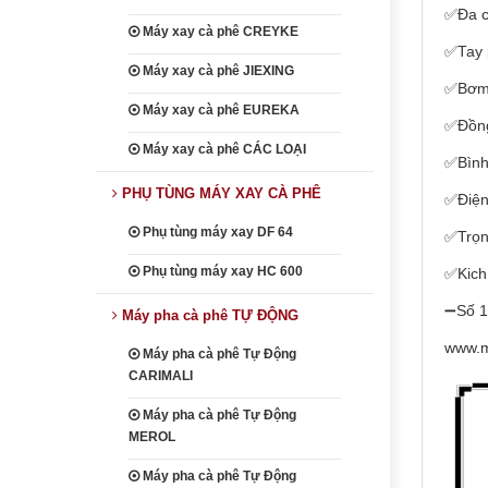
✅Đa c
Máy xay cà phê CREYKE
✅Tay 
Máy xay cà phê JIEXING
✅Bơm 
Máy xay cà phê EUREKA
✅Đồng 
Máy xay cà phê CÁC LOẠI
✅Bình
PHỤ TÙNG MÁY XAY CÀ PHÊ
✅Điện
Phụ tùng máy xay DF 64
✅Trọn
Phụ tùng máy xay HC 600
✅Kich
➖Số 
Máy pha cà phê TỰ ĐỘNG
www.m
Máy pha cà phê Tự Động
CARIMALI
Máy pha cà phê Tự Động
MEROL
Máy pha cà phê Tự Động