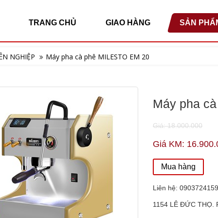
TRANG CHỦ
GIAO HÀNG
SẢN PHẨ
ÊN NGHIỆP
Máy pha cà phê MILESTO EM 20
Máy pha c
Giá: 18.000.000
Giá KM: 16.900.
Mua hàng
Liên hệ: 090372415
1154 LÊ ĐỨC THỌ. 