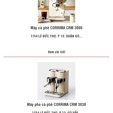
Máy cà phê CORRIMA CRM 3006
1154 LÊ ĐỨC THỌ. P 13. QUẬN GÒ...
Xem chi tiết
Máy pha cà phê CORRIMA CRM 3030
1154 LÊ ĐỨC THỌ. P 13. GÒ VẤP...