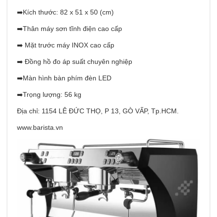
➡️Kích thước: 82 x 51 x 50 (cm)
➡️Thân máy sơn tĩnh điện cao cấp
➡️ Mặt trước máy INOX cao cấp
➡️ Đồng hồ đo áp suất chuyên nghiệp
➡️Màn hình bàn phím đèn LED
➡️Trọng lượng: 56 kg
Địa chỉ: 1154 LÊ ĐỨC THỌ, P 13, GÒ VẤP, Tp.HCM.
www.barista.vn