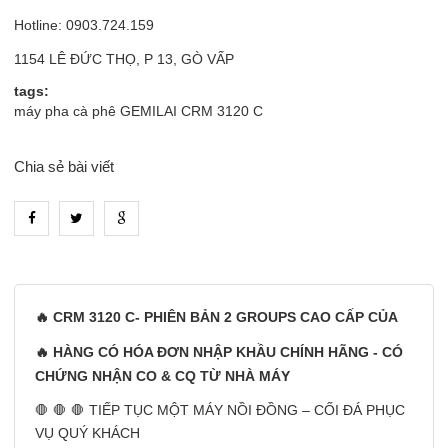
Hotline: 0903.724.159
1154 LÊ ĐỨC THỌ, P 13, GÒ VẤP
tags:
máy pha cà phê GEMILAI CRM 3120 C
Chia sẻ bài viết
heading_tab_product_1
🔥 CRM 3120 C- PHIÊN BẢN 2 GROUPS CAO CẤP CỦA
🔥 HÀNG CÓ HÓA ĐƠN NHẬP KHẦU CHÍNH HÃNG - CÓ
CHỨNG NHẬN CO & CQ TỪ NHÀ MÁY
🛑 🛑 🛑 TIẾP TỤC MỘT MÁY NỒI ĐỒNG – CỐI ĐÁ PHỤC
VỤ QUÝ KHÁCH