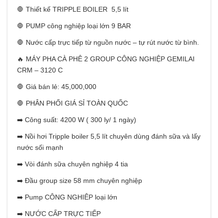
🛑 Thiết kế TRIPPLE BOILER 5,5 lít
🛑 PUMP công nghiệp loại lớn 9 BAR
🛑 Nước cấp trực tiếp từ nguồn nước – tự rút nước từ bình.
🔥 MÁY PHA CÀ PHÊ 2 GROUP CÔNG NGHIỆP GEMILAI
CRM – 3120 C
🛑 Giá bán lẻ: 45,000,000
🛑 PHÂN PHỐI GIÁ SỈ TOÀN QUỐC
➡️ Công suất: 4200 W ( 300 ly/ 1 ngày)
➡️ Nồi hơi Tripple boiler 5,5 lít chuyên dùng đánh sữa và lấy
nước sối mạnh
➡️ Vòi đánh sữa chuyên nghiệp 4 tia
➡️ Đầu group size 58 mm chuyên nghiệp
➡️ Pump CÔNG NGHIÊP loại lớn
➡️ NƯỚC CẤP TRỰC TIẾP