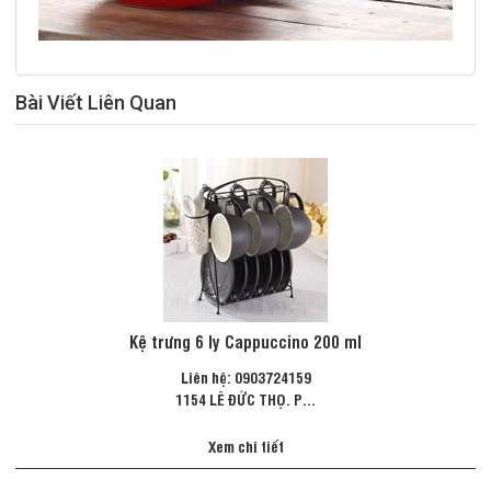
Bài Viết Liên Quan
Kệ trưng 6 ly Cappuccino 200 ml
Liên hệ: 0903724159
1154 LÊ ĐỨC THỌ. P...
Xem chi tiết