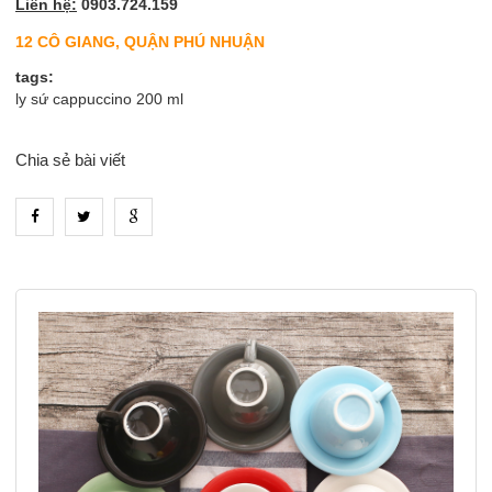
Liên hệ:
0903.724.159
12 CÔ GIANG, QUẬN PHÚ NHUẬN
tags:
ly sứ cappuccino 200 ml
Chia sẻ bài viết
heading_tab_product_1