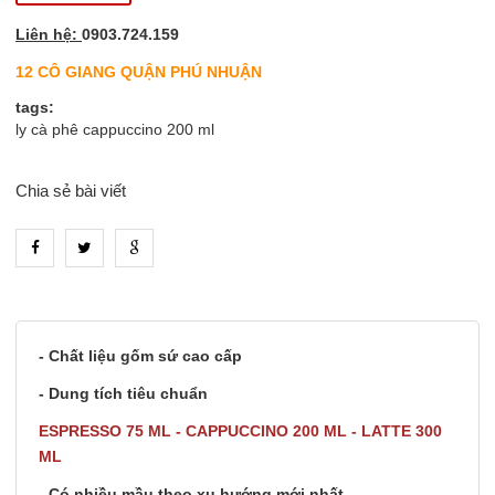
Liên hệ:
0903.724.159
12 CÔ GIANG QUẬN PHÚ NHUẬN
tags:
ly cà phê cappuccino 200 ml
Chia sẻ bài viết
heading_tab_product_1
- Chất liệu gốm sứ cao cấp
- Dung tích tiêu chuẩn
ESPRESSO 75 ML - CAPPUCCINO 200 ML - LATTE 300
ML
- Có nhiều mầu theo xu hướng mới nhất