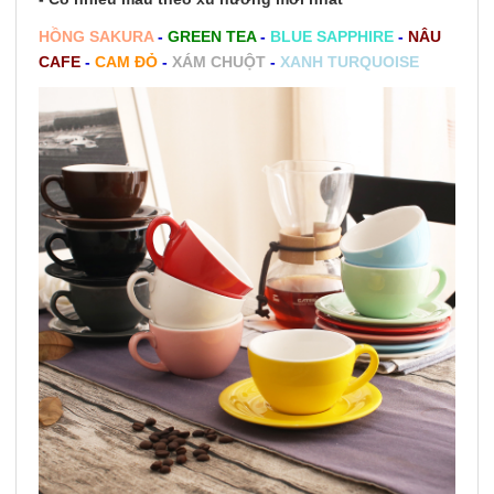
HỒNG SAKURA
-
GREEN TEA
-
BLUE SAPPHIRE
-
NÂU
CAFE
-
CAM ĐỎ
-
XÁM CHUỘT
-
XANH TURQUOISE