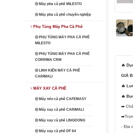
Máy pha cà phê MILESTO
Máy pha cà phê chuyên nghiệp
Phụ Tùng Máy Pha Cà Phê
PHỤ TÙNG MÁY PHA CÀ PHÊ
MILESTO
heading
PHỤ TÙNG MÁY PHA CÀ PHÊ
CORRIMA CRM
🔥 Dụ
LINH KIỆN MÁY CÀ PHÊ
GIÁ B
CARIMALI
🔥 Lư
MÁY XAY CÀ PHÊ
🔥 Đư
Máy nén cà phê CAFEMASY
➡️ Ch
Máy xay cà phê CARIMALI
➡️Trọ
Máy xay cà phê LINGDONG
- Địa
Máy xay cà phê DF 64