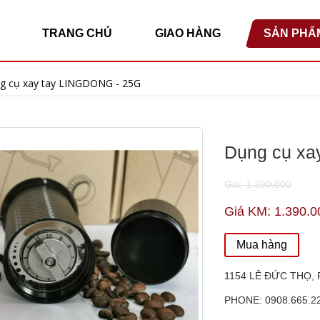
TRANG CHỦ
GIAO HÀNG
SẢN PHẨ
g cụ xay tay LINGDONG - 25G
Dụng cụ xa
Giá: 1.390.000
Giá KM: 1.390.0
Mua hàng
1154 LÊ ĐỨC THỌ, 
PHONE: 0908.665.2