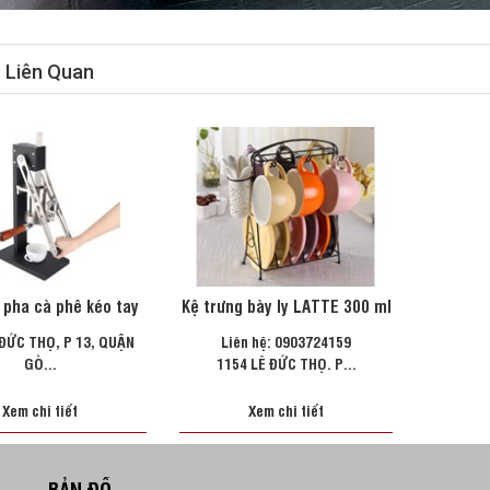
t Liên Quan
 pha cà phê kéo tay
Kệ trưng bày ly LATTE 300 ml
 ĐỨC THỌ, P 13, QUẬN
Liên hệ: 0903724159
GÒ...
1154 LÊ ĐỨC THỌ. P...
Xem chi tiết
Xem chi tiết
BẢN ĐỒ