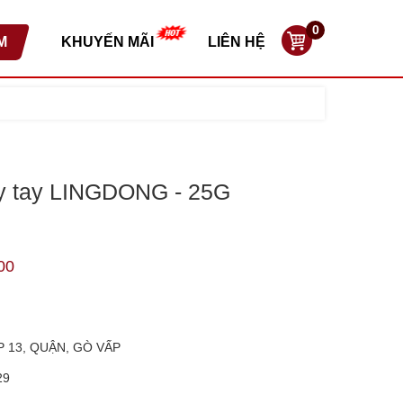
0
M
KHUYẾN MÃI
LIÊN HỆ
y tay LINGDONG - 25G
00
P 13, QUẬN, GÒ VẤP
29