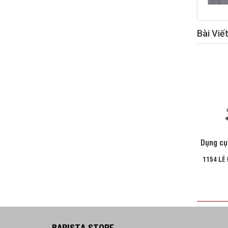
Bài Viế
Dụng cụ
1154 LÊ
BARISTA STORE