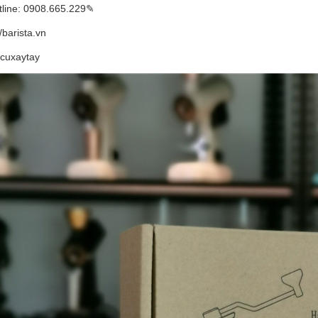
line: 0908.665.229✎
//barista.vn
cuxaytay