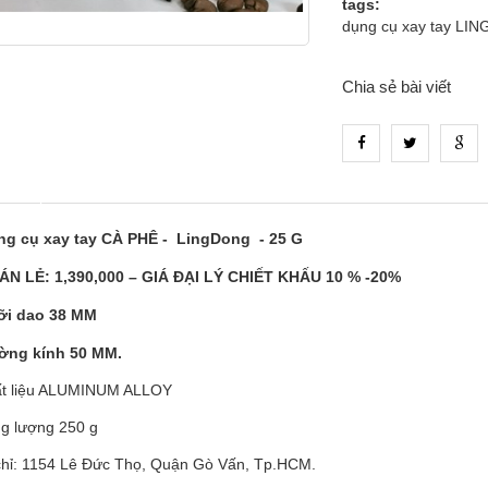
tags:
dụng cụ xay tay LI
Chia sẻ bài viết
_tab_product_1
ng cụ xay tay CÀ PHÊ - LingDong - 25 G
ÁN LẺ: 1,390,000 – GIÁ ĐẠI LÝ CHIẾT KHẤU 10 % -20%
ỡi dao 38 MM
ờng kính 50 MM.
ất liệu ALUMINUM ALLOY
ng lượng 250 g
 chỉ: 1154 Lê Đức Thọ, Quận Gò Vấn, Tp.HCM.