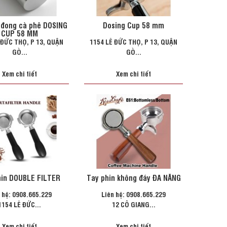
 đong cà phê DOSING
Dosing Cup 58 mm
CUP 58 MM
 ĐỨC THỌ, P 13, QUẬN
1154 LÊ ĐỨC THỌ, P 13, QUẬN
GÒ...
GÒ...
Xem chi tiết
Xem chi tiết
hin DOUBLE FILTER
Tay phin không đáy ĐA NĂNG
 hệ: 0908.665.229
Liên hệ: 0908.665.229
1154 LÊ ĐỨC...
12 CÔ GIANG...
Xem chi tiết
Xem chi tiết