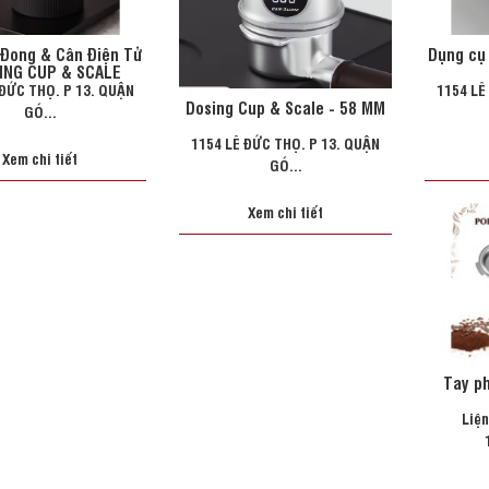
 Đong & Cân Điện Tử
Dụng cụ
ING CUP & SCALE
 ĐỨC THỌ. P 13. QUẬN
1154 LÊ
Dosing Cup & Scale - 58 MM
GÓ...
1154 LÊ ĐỨC THỌ. P 13. QUẬN
Xem chi tiết
GÓ...
Xem chi tiết
Tay p
Liện