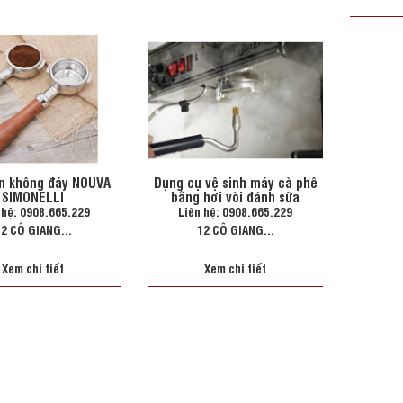
in không đáy NOUVA
Dụng cụ vệ sinh máy cà phê
SIMONELLI
bằng hơi vòi đánh sữa
 hệ: 0908.665.229
Liên hệ: 0908.665.229
2 CÔ GIANG...
12 CÔ GIANG...
Xem chi tiết
Xem chi tiết