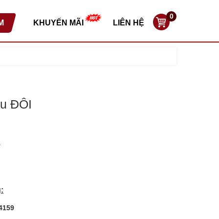
0
M
KHUYẾN MÃI
LIÊN HỆ
su ĐÔI
0
:
24159