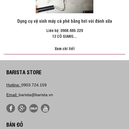
Dụng cụ vệ sinh máy cà phê bằng hơi vòi đánh sữa
Liên hệ: 0908.665.229
12 CÔ GIANG...
Xem chi tiết
BARISTA STORE
Hotline:
0903.724.159
Email:
barista@barista.vn
BẢN ĐỒ