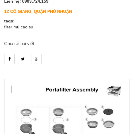
Liên hệ:
0903.724.159
12 CÔ GIANG, QUẬN PHÚ NHUẬN
tags:
filter mù cao su
Chia sẻ bài viết
heading_tab_product_1