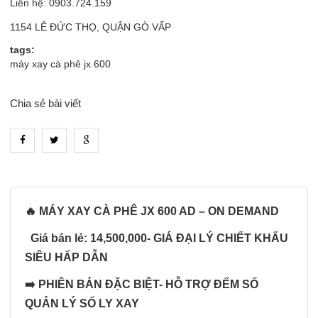
Liên hệ: 0903.724.159
1154 LÊ ĐỨC THỌ, QUẬN GÒ VẤP
tags:
máy xay cà phê jx 600
Chia sẻ bài viết
heading_tab_product_1
🔥 MÁY XAY CÀ PHÊ JX 600 AD – ON DEMAND
Giá bán lẻ: 14,500,000- GIÁ ĐẠI LÝ CHIẾT KHẤU
SIÊU HẤP DẪN
➡️ PHIÊN BẢN ĐẶC BIỆT- HỖ TRỢ ĐẾM SỐ
QUẢN LÝ SỐ LY XAY