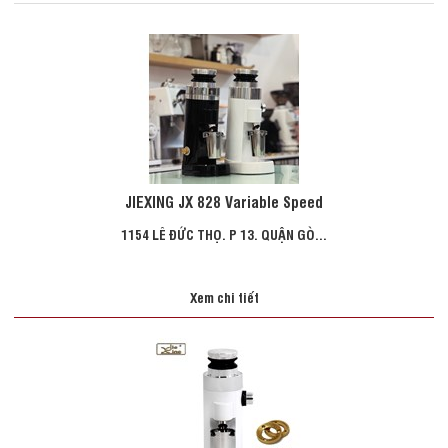
JIEXING JX 828 Variable Speed
1154 LÊ ĐỨC THỌ. P 13. QUẬN GÒ...
Xem chi tiết