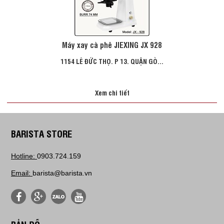
Máy xay cà phê JIEXING JX 928
1154 LÊ ĐỨC THỌ. P 13. QUẬN GÒ...
Xem chi tiết
BARISTA STORE
Hotline:
0903.724.159
Email:
barista@barista.vn