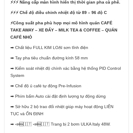
⚡️⚡️⚡️ Nâng cấp màn hình hiển thị thời gian pha cà phê.
⚡️⚡️⚡️ Chế độ điều chỉnh nhiệt độ từ 89 – 96 độ C
⚡️Công suất pha phù hợp mọi mô hình quán CAFÉ
TAKE AWAY – XE ĐẨY – MILK TEA & COFFEE – QUÁN
CAFÉ NHỎ
➡ Chất liệu FULL KIM LOẠI sơn tĩnh điện
➡ Tay pha tiêu chuẩn đường kính 58 mm
➡ Kiểm soát nhiệt độ chính xác bằng hệ thống PID Control
System
➡ Chế độ ủ café tự động Pre-Infusion
➡ Phím bấm Auto cài đặt định lượng tự động dừng
➡ Sở hữu 2 bộ trao đổi nhiệt giúp máy hoạt động LIÊN
TỤC và ỔN ĐỊNH
➡ 📣🆕🇮🇹 📣🆕🇮🇹 Trang bị 2 bơm ULKA Italy 48W.