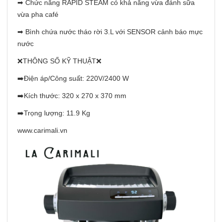
➡ Chức năng RAPID STEAM có khả năng vừa đánh sữa
vừa pha café
➡ Bình chứa nước tháo rời 3.L với SENSOR cảnh báo mực
nước
❌THÔNG SỐ KỸ THUẬT❌
➡️Điện áp/Công suất: 220V/2400 W
➡️Kích thước: 320 x 270 x 370 mm
➡️Trọng lượng: 11.9 Kg
www.carimali.vn