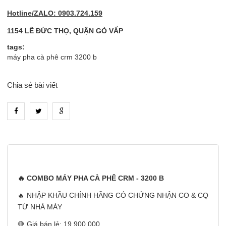
Hotline/ZALO: 0903.724.159
1154 LÊ ĐỨC THỌ, QUẬN GÒ VẤP
tags:
máy pha cà phê crm 3200 b
Chia sẻ bài viết
heading_tab_product_1
🔥 COMBO MÁY PHA CÀ PHÊ CRM - 3200 B
🔥 NHẬP KHẦU CHÍNH HÃNG CÓ CHỨNG NHẬN CO & CQ
TỪ NHÀ MÁY
🛑 Giá bán lẻ: 19,900,000