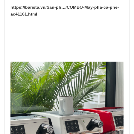
https://barista.vn/San-ph…/COMBO-May-pha-ca-phe-
ac41161.html