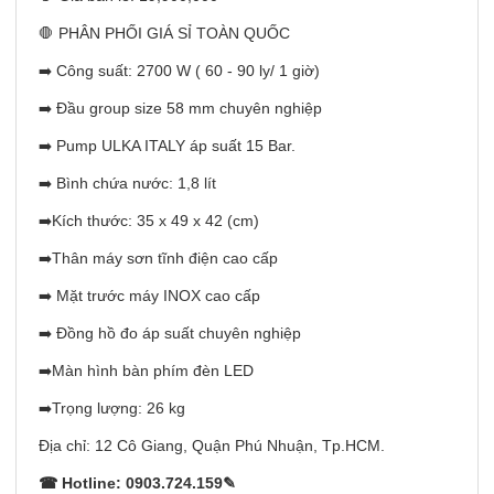
🛑 PHÂN PHỐI GIÁ SỈ TOÀN QUỐC
➡️ Công suất: 2700 W ( 60 - 90 ly/ 1 giờ)
➡️ Đầu group size 58 mm chuyên nghiệp
➡️ Pump ULKA ITALY áp suất 15 Bar.
➡️ Bình chứa nước: 1,8 lít
➡️Kích thước: 35 x 49 x 42 (cm)
➡️Thân máy sơn tĩnh điện cao cấp
➡️ Mặt trước máy INOX cao cấp
➡️ Đồng hồ đo áp suất chuyên nghiệp
➡️Màn hình bàn phím đèn LED
➡️Trọng lượng: 26 kg
Địa chỉ: 12 Cô Giang, Quận Phú Nhuận, Tp.HCM.
☎ Hotline: 0903.724.159✎