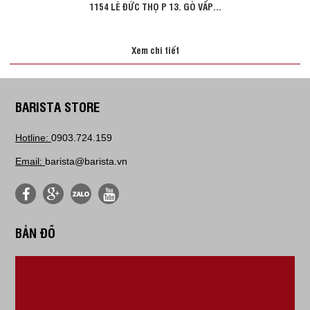
1154 LÊ ĐỨC THỌ P 13. GÒ VẤP...
Xem chi tiết
BARISTA STORE
Hotline:
0903.724.159
Email:
barista@barista.vn
BẢN ĐỒ