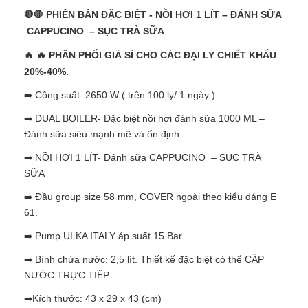
🛑🛑 PHIÊN BẢN ĐẶC BIỆT - NỒI HƠI 1 LÍT – ĐÁNH SỮA
CAPPUCINO – SỤC TRÀ SỮA
🔥 🔥 PHÂN PHỐI GIÁ SỈ CHO CÁC ĐẠI LY CHIẾT KHẤU
20%-40%.
➡️ Công suất: 2650 W ( trên 100 ly/ 1 ngày )
➡️ DUAL BOILER- Đặc biệt nồi hơi đánh sữa 1000 ML –
Đánh sữa siêu mạnh mẽ và ổn định.
➡️ NỒI HƠI 1 LÍT- Đánh sữa CAPPUCINO – SỤC TRÀ
SỮA
➡️ Đầu group size 58 mm, COVER ngoài theo kiểu dáng E
61.
➡️ Pump ULKA ITALY áp suất 15 Bar.
➡️ Bình chứa nước: 2,5 lít. Thiết kế đặc biệt có thể CẤP
NƯỚC TRỰC TIẾP.
➡️Kích thước: 43 x 29 x 43 (cm)