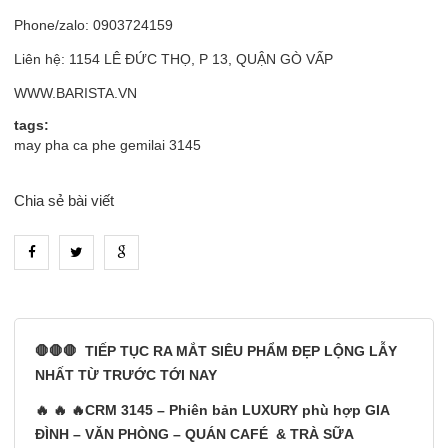
Phone/zalo: 0903724159
Liên hệ: 1154 LÊ ĐỨC THỌ, P 13, QUẬN GÒ VẤP
WWW.BARISTA.VN
tags:
may pha ca phe gemilai 3145
Chia sẻ bài viết
heading_tab_product_1
🛑🛑🛑 TIẾP TỤC RA MẮT SIÊU PHẨM ĐẸP LỘNG LẪY
NHẤT TỪ TRƯỚC TỚI NAY
🔥 🔥 🔥CRM 3145 – Phiên bản LUXURY phù hợp GIA
ĐÌNH – VĂN PHÒNG – QUÁN CAFÉ & TRÀ SỮA