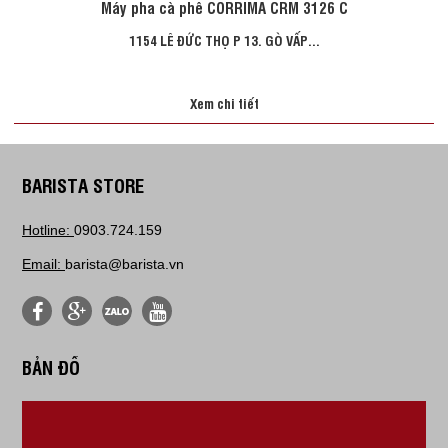
Máy pha cà phê CORRIMA CRM 3126 C
1154 LÊ ĐỨC THỌ P 13. GÒ VẤP...
Xem chi tiết
BARISTA STORE
Hotline:
0903.724.159
Email:
barista@barista.vn
BẢN ĐỒ