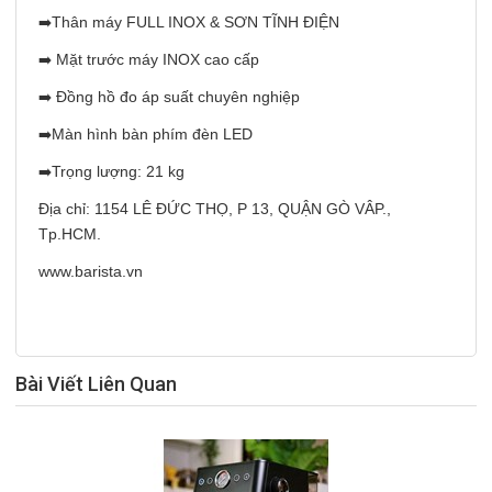
➡️Thân máy FULL INOX & SƠN TĨNH ĐIỆN
➡️ Mặt trước máy INOX cao cấp
➡️ Đồng hồ đo áp suất chuyên nghiệp
➡️Màn hình bàn phím đèn LED
➡️Trọng lượng: 21 kg
Địa chỉ: 1154 LÊ ĐỨC THỌ, P 13, QUẬN GÒ VÂP.,
Tp.HCM.
www.barista.vn
Bài Viết Liên Quan