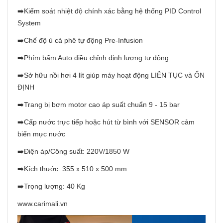
➡️Kiểm soát nhiệt độ chính xác bằng hệ thống PID Control
System
➡️Chế độ ủ cà phê tự động Pre-Infusion
➡️Phím bấm Auto điều chỉnh định lượng tự động
➡️Sở hữu nồi hơi 4 lít giúp máy hoạt động LIÊN TỤC và ỔN
ĐỊNH
➡️Trang bị bơm motor cao áp suất chuẩn 9 - 15 bar
➡️Cấp nước trực tiếp hoặc hút từ bình với SENSOR cảm
biến mực nước
➡️Điện áp/Công suất: 220V/1850 W
➡️Kích thước: 355 x 510 x 500 mm
➡️Trọng lượng: 40 Kg
www.carimali.vn