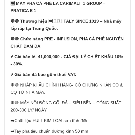
🆕 MÁY PHA CÀ PHÊ LA CARIMALI 1 GROUP –
PRATICA E 1
🛑🛑 Thương hiệu 🆕🇮🇹 ITALY SINCE 1919 – Nhá máy
lắp ráp tại Trung Quốc.
🛑🛑 Chức năng PRE - INFUSION, PHA CÀ PHÊ NGUYÊN
CHẤT ĐẬM ĐÀ.
⚡️ Giá bán lẻ: 41,000,000 - GIÁ ĐẠI LÝ CHIẾT KHÂU 10%
- 30%.
⚡️ Giá bán đã bao gồm thuế VAT.
🛑🛑 NHẬP KHẪU CHÍNH HÃNG- CÓ CHỨNG NHẬN CO &
CQ TỪ NHÀ MÁY.
🛑🛑 MÁY NỒI ĐỒNG CỐI ĐÁ – SIÊU BỀN – CÔNG SUẤT
200-300 LY/ NGÀY
➡️Chất liệu FULL KIM LOẠI sơn tĩnh điện
➡️Tay pha tiêu chuẩn đường kính 58 mm