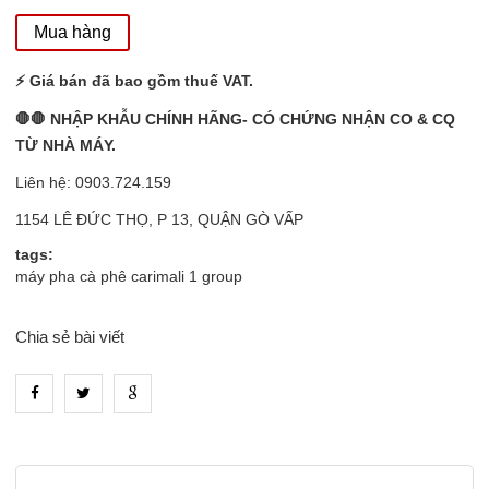
Mua hàng
⚡️ Giá bán đã bao gồm thuế VAT.
🛑🛑 NHẬP KHẪU CHÍNH HÃNG- CÓ CHỨNG NHẬN CO & CQ
TỪ NHÀ MÁY.
Liên hệ: 0903.724.159
1154 LÊ ĐỨC THỌ, P 13, QUẬN GÒ VẤP
tags:
máy pha cà phê carimali 1 group
Chia sẻ bài viết
heading_tab_product_1