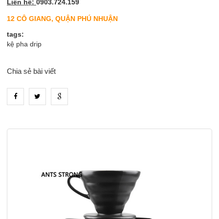
Liên hệ:
0903.724.159
12 CÔ GIANG, QUẬN PHÚ NHUẬN
tags:
kệ pha drip
Chia sẻ bài viết
heading_tab_product_1