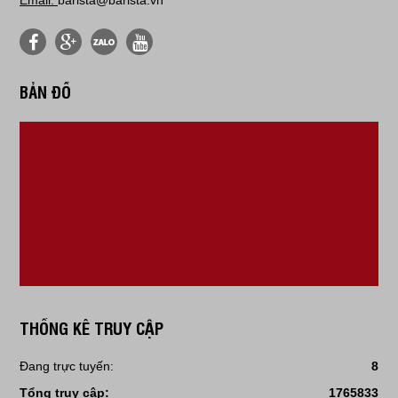
Email:
barista@barista.vn
BẢN ĐỒ
THỐNG KÊ TRUY CẬP
Đang trực tuyến:
8
Tổng truy cập:
1765833