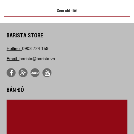
Xem chi tiết
BARISTA STORE
Hotline:
0903.724.159
Email:
barista@barista.vn
BẢN ĐỒ