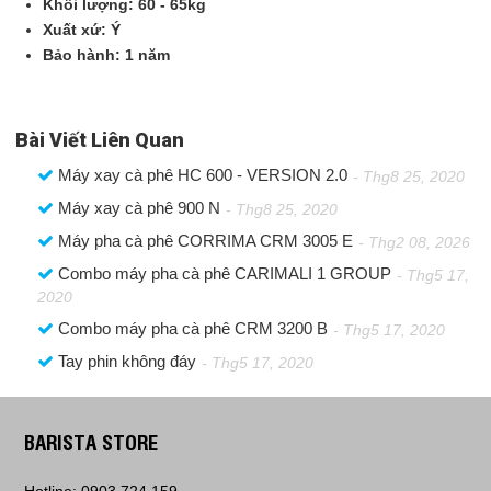
Khối lượng: 60 - 65kg
Xuất xứ: Ý
Bảo hành: 1 năm
Bài Viết Liên Quan
Máy xay cà phê HC 600 - VERSION 2.0
- Thg8 25, 2020
Máy xay cà phê 900 N
- Thg8 25, 2020
Máy pha cà phê CORRIMA CRM 3005 E
- Thg2 08, 2026
Combo máy pha cà phê CARIMALI 1 GROUP
- Thg5 17,
2020
Combo máy pha cà phê CRM 3200 B
- Thg5 17, 2020
Tay phin không đáy
- Thg5 17, 2020
BARISTA STORE