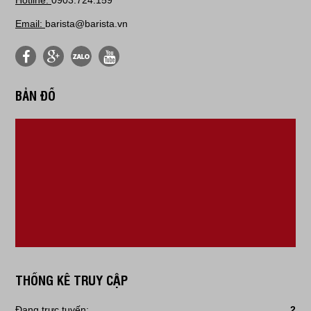
Hotline:
0903.724.159
Email:
barista@barista.vn
BẢN ĐỒ
THỐNG KÊ TRUY CẬP
Đang trực tuyến:
2