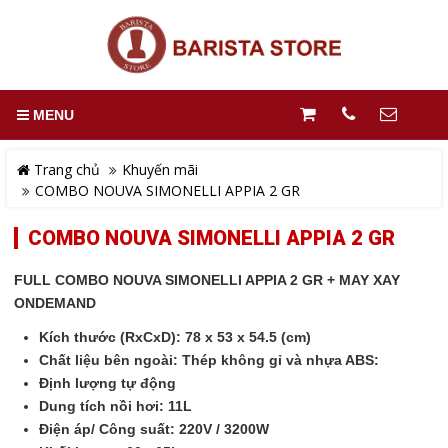
MENU
Trang chủ
Khuyến mãi
COMBO NOUVA SIMONELLI APPIA 2 GR
COMBO NOUVA SIMONELLI APPIA 2 GR
FULL COMBO NOUVA SIMONELLI APPIA 2 GR + MAY XAY
ONDEMAND
Kích thước (RxCxD): 78 x 53 x 54.5 (cm)
Chất liệu bên ngoài: Thép không gỉ và nhựa ABS:
Định lượng tự động
Dung tích nồi hơi: 11L
Điện áp/ Công suất: 220V / 3200W